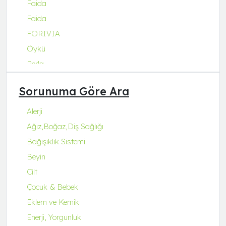
Faida
Faida
FORIVIA
Öykü
Perla
Q Natura Series
Sorunuma Göre Ara
Q-Collagen
Q-Fit
Alerji
Q-MENA
Ağız,Boğaz,Diş Sağlığı
Q-UZU
Bağışıklık Sistemi
ROBİN&ODİN
Beyin
Cilt
Çocuk & Bebek
Eklem ve Kemik
Enerji, Yorgunluk