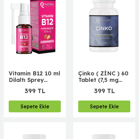
Vitamin B12 10 ml
Çinko ( ZİNC ) 60
Dilaltı Sprey
Tablet (7,5 mg
(çilekli)
Çinko Pikolinat
399 TL
399 TL
7,5 mg Çinko L-
Metionin)
Sepete Ekle
Sepete Ekle