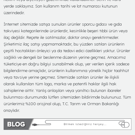
yerde saklayınız. Son kullanım tarihi ve lot numarası kutunun
üzerindedir.
İnternet sitemizde satışa sunulan ürünler sporcu gıdası ve gıda
takviyesi kategorilerinde ürünlerdir, kesinlikle beşeri tıbbi ürün veya
ilaç değildir. Reçete ile satılmazlar, doktor onayı gerektirmezler.
Şirketimiz ilaç satışı yapmamaktadır, bu yüzden satılan ürünlerin
çeşitli hastalıkları önleyici ya da tedavi edici özellikleri yoktur. Ürünler
sağlıklı ve dengeli bir beslenme düzenin yerine geçmez. Amacımız
tüketiciye en doğru bilgiyi sunabilmek olup, yer verilen içerik sadece
bilgilendirme amaçlıdır, ürünlerin kullanımına yönelik hiçbir taahhüt
veya tavsiye yerine geçmez. Sitemizde satılan ürünler ile ilişkili
olarak kullanılan tüm logo, marka ve patentli haklar ilgili hak
sahiplerine aittir. Yanlış anlaşılan veya yanıltıcı bulunan ibareler
bulunması durumunda lütfen sitemizden bildirimde bulununuz. Tüm
ürünlerimiz %100 orisjinal olup, T.C. Tarım ve Orman Bakanlığı
onaylıdır.