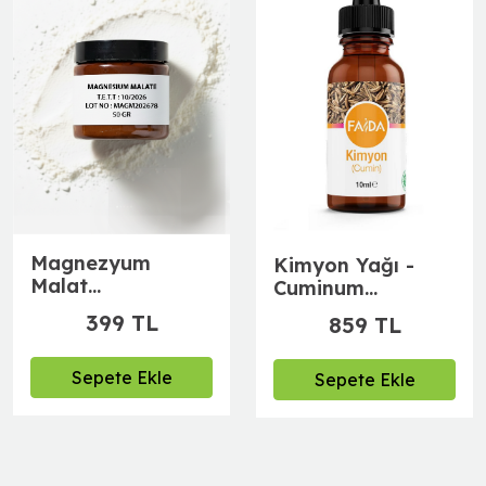
Magnezyum
Kimyon Yağı -
Malat
Cuminum
(magnesium
Cyminum (10 ml)
399 TL
859 TL
malate)
Sepete Ekle
Sepete Ekle