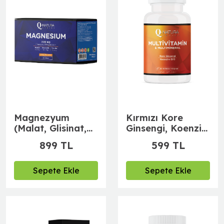
Magnezyum
Kırmızı Kore
(Malat, Glisinat,
Ginsengi, Koenzim
Taurat) Portakal
Q10, Multivitamin
899 TL
599 TL
Aromalı 30 Saşe
ve Multimineral
30 Bitkisel Kapsül
Sepete Ekle
Sepete Ekle