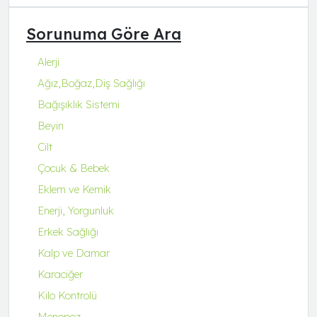
Q Natura Series
Sorunuma Göre Ara
Q-Collagen
Q-Fit
Alerji
Q-MENA
Ağız,Boğaz,Diş Sağlığı
Q-UZU
Bağışıklık Sistemi
ROBİN&ODİN
Beyin
Cilt
Çocuk & Bebek
Eklem ve Kemik
Enerji, Yorgunluk
Erkek Sağlığı
Kalp ve Damar
Karaciğer
Kilo Kontrolü
Menopoz