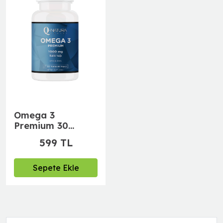
Omega 3
Premium 30
Softgell Kapsül
599 TL
(Balık Yağı 1000
mg, EPA 396 mg,
264 mg)
Sepete Ekle