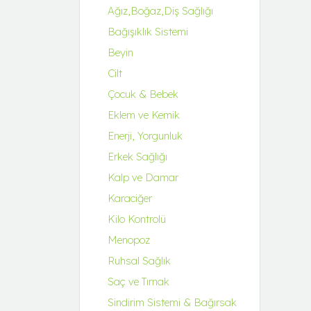
Q-UZU
Ağız,Boğaz,Diş Sağlığı
ROBİN&ODİN
Bağışıklık Sistemi
Beyin
Cilt
Çocuk & Bebek
Eklem ve Kemik
Enerji, Yorgunluk
Erkek Sağlığı
Kalp ve Damar
Karaciğer
Kilo Kontrolü
Menopoz
Ruhsal Sağlık
Saç ve Tırnak
Sindirim Sistemi & Bağırsak