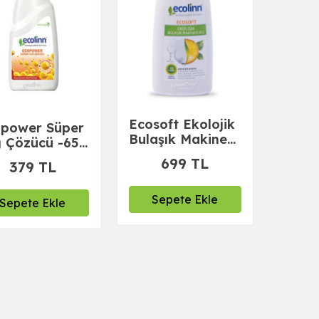
Ecosoft Ekolojik
power Süper
Bulaşık Makinesi
 Çözücü -650
Jeli 500 ml-
699 TL
379 TL
Temizleyici,
Parlatıcı, Kireç
Önleyici
Sepete Ekle
Sepete Ekle