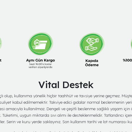
Vital Destek
amaçlı olup, kullanıma yönelik hiçbir taahhüt ve tavsiye yerine geçmez. Mü
suliyet kabul edilmemektir. Takviye edici gıdalar normal beslenmenin yer
mesi amacıyla kullanılmaz. Dengeli ve çeşitli beslenme sağlıklı yaşam için
üketimi, uygun miktarda sıvı alımı ile desteklenmelidir. Tatlandırıcı içere
er. Serin ve kuru yerde saklayınız. Son kullanım tarihi ve lot numarası k