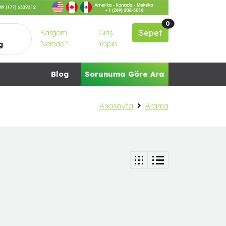
0
Kargom
Giriş
Sepet
Nerede?
Yapın
g
Blog
Sorunuma Göre Ara
Anasayfa
Arama