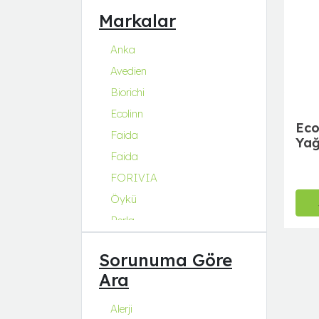
Markalar
Anka
Avedien
Biorichi
Ecolinn
Eco
Faida
Yağ
ml
Faida
FORIVIA
Öykü
Perla
Q Natura Series
Sorunuma Göre
Q-Collagen
Ara
Q-Fit
Q-MENA
Alerji