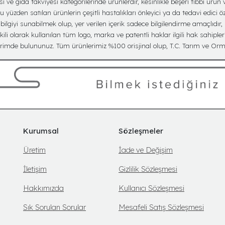
ve gıda takviyesi kategorilerinde ürünlerdir, kesinlikle beşeri tıbbi ürün v
yüzden satılan ürünlerin çeşitli hastalıkları önleyici ya da tedavi edici öz
lgiyi sunabilmek olup, yer verilen içerik sadece bilgilendirme amaçlıdır,
kili olarak kullanılan tüm logo, marka ve patentli haklar ilgili hak sahipler
imde bulununuz. Tüm ürünlerimiz %100 orisjinal olup, T.C. Tarım ve Orma
Kurumsal
Sözleşmeler
Üretim
İade ve Değişim
İletişim
Gizlilik Sözleşmesi
Hakkımızda
Kullanıcı Sözleşmesi
Sık Sorulan Sorular
Mesafeli Satış Sözleşmesi