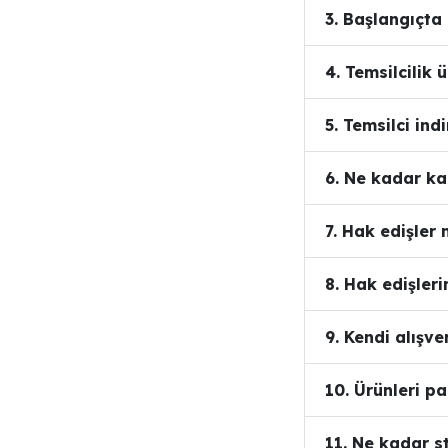
3. Başlangıçta
4. Temsilcilik ü
5. Temsilci ind
6. Ne kadar ka
7. Hak edişler 
8. Hak edişleri
9. Kendi alışv
10. Ürünleri p
11. Ne kadar 