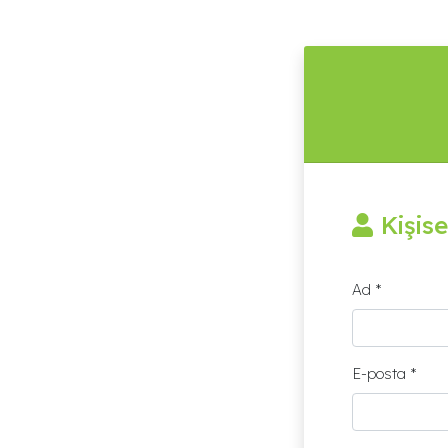
Kişise
Ad *
E-posta *