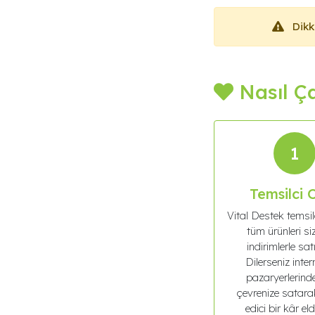
Dikk
Nasıl Ça
1
Temsilci 
Vital Destek temsil
tüm ürünleri si
indirimlerle satı
Dilerseniz inter
pazaryerlerind
çevrenize satara
edici bir kâr eld