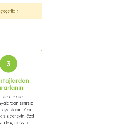
eçerlidir.
3
ntajlardan
rarlanın
silcilere özel
alardan sınırsız
 faydalanın. Yeni
ilk siz deneyin, özel
ları kaçırmayın!