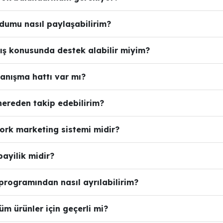
odumu nasıl paylaşabilirim?
tış konusunda destek alabilir miyim?
danışma hattı var mı?
nereden takip edebilirim?
work marketing sistemi midir?
 bayilik midir?
 programından nasıl ayrılabilirim?
üm ürünler için geçerli mi?