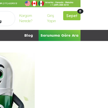
0
Kargom
Giriş
Sepet
Nerede?
Yapın
g
Blog
Sorunuma Göre Ara