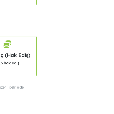
ç (Hak Ediş)
5 hak ediş
enli gelir elde