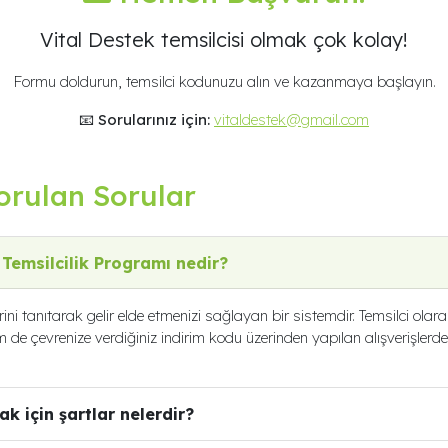
Vital Destek temsilcisi olmak çok kolay!
Formu doldurun, temsilci kodunuzu alın ve kazanmaya başlayın.
📧 Sorularınız için:
vitaldestek@gmail.com
orulan Sorular
 Temsilcilik Programı nedir?
ni tanıtarak gelir elde etmenizi sağlayan bir sistemdir. Temsilci olar
hem de çevrenize verdiğiniz indirim kodu üzerinden yapılan alışverişler
ak için şartlar nelerdir?