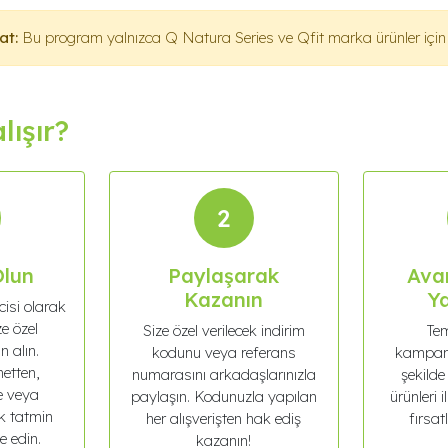
at:
Bu program yalnızca Q Natura Series ve Qfit marka ürünler için g
lışır?
2
Olun
Paylaşarak
Ava
Kazanın
Ya
cisi olarak
ze özel
Size özel verilecek indirim
Tem
n alın.
kodunu veya referans
kampany
netten,
numarasını arkadaşlarınızla
şekilde
e veya
paylaşın. Kodunuzla yapılan
ürünleri 
k tatmin
her alışverişten hak ediş
fırsat
e edin.
kazanın!