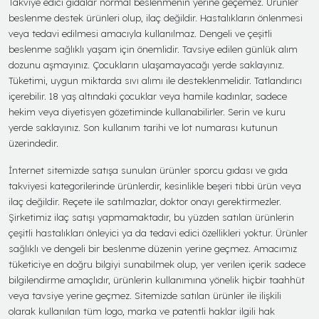
Takviye edici gıdalar normal beslenmenin yerine geçemez. Ürünler
beslenme destek ürünleri olup, ilaç değildir. Hastalıkların önlenmesi
veya tedavi edilmesi amacıyla kullanılmaz. Dengeli ve çeşitli
beslenme sağlıklı yaşam için önemlidir. Tavsiye edilen günlük alım
dozunu aşmayınız. Çocukların ulaşamayacağı yerde saklayınız.
Tüketimi, uygun miktarda sıvı alımı ile desteklenmelidir. Tatlandırıcı
içerebilir. 18 yaş altındaki çocuklar veya hamile kadınlar, sadece
hekim veya diyetisyen gözetiminde kullanabilirler. Serin ve kuru
yerde saklayınız. Son kullanım tarihi ve lot numarası kutunun
üzerindedir.
İnternet sitemizde satışa sunulan ürünler sporcu gıdası ve gıda
takviyesi kategorilerinde ürünlerdir, kesinlikle beşeri tıbbi ürün veya
ilaç değildir. Reçete ile satılmazlar, doktor onayı gerektirmezler.
Şirketimiz ilaç satışı yapmamaktadır, bu yüzden satılan ürünlerin
çeşitli hastalıkları önleyici ya da tedavi edici özellikleri yoktur. Ürünler
sağlıklı ve dengeli bir beslenme düzenin yerine geçmez. Amacımız
tüketiciye en doğru bilgiyi sunabilmek olup, yer verilen içerik sadece
bilgilendirme amaçlıdır, ürünlerin kullanımına yönelik hiçbir taahhüt
veya tavsiye yerine geçmez. Sitemizde satılan ürünler ile ilişkili
olarak kullanılan tüm logo, marka ve patentli haklar ilgili hak