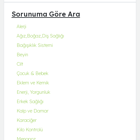
Q Natura Series
Sorunuma Göre Ara
Q-Collagen
Q-Fit
Alerji
Q-MENA
Ağız,Boğaz,Diş Sağlığı
Q-UZU
Bağışıklık Sistemi
ROBİN&ODİN
Beyin
Cilt
Çocuk & Bebek
Eklem ve Kemik
Enerji, Yorgunluk
Erkek Sağlığı
Kalp ve Damar
Karaciğer
Kilo Kontrolü
Menopoz