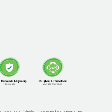
şteri yorumları müşterilerin tamamen kendi deneyimleri