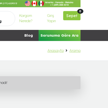
0
Kargom
Giriş
Sepet
Nerede?
Yapın
g
Blog
Sorunuma Göre Ara
Anasayfa
Arama
madı!