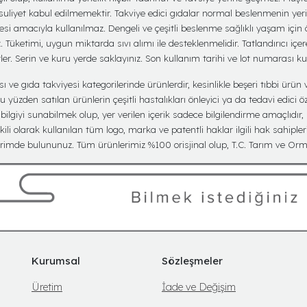
suliyet kabul edilmemektir. Takviye edici gıdalar normal beslenmenin yer
mesi amacıyla kullanılmaz. Dengeli ve çeşitli beslenme sağlıklı yaşam için
üketimi, uygun miktarda sıvı alımı ile desteklenmelidir. Tatlandırıcı içere
er. Serin ve kuru yerde saklayınız. Son kullanım tarihi ve lot numarası k
ve gıda takviyesi kategorilerinde ürünlerdir, kesinlikle beşeri tıbbi ürün v
yüzden satılan ürünlerin çeşitli hastalıkları önleyici ya da tedavi edici öz
lgiyi sunabilmek olup, yer verilen içerik sadece bilgilendirme amaçlıdır,
kili olarak kullanılan tüm logo, marka ve patentli haklar ilgili hak sahipler
imde bulununuz. Tüm ürünlerimiz %100 orisjinal olup, T.C. Tarım ve Orma
Kurumsal
Sözleşmeler
Üretim
İade ve Değişim