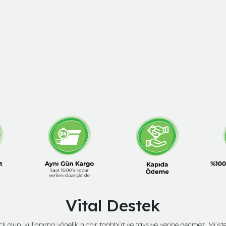
Vital Destek
amaçlı olup, kullanıma yönelik hiçbir taahhüt ve tavsiye yerine geçmez. Mü