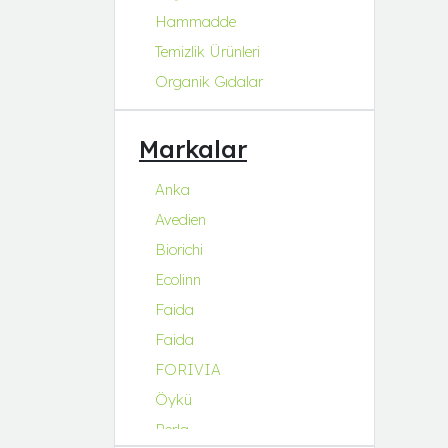
Hammadde
Temizlik Ürünleri
Organik Gıdalar
Markalar
Anka
Avedien
Biorichi
Ecolinn
Faida
Faida
FORIVIA
Öykü
Perla