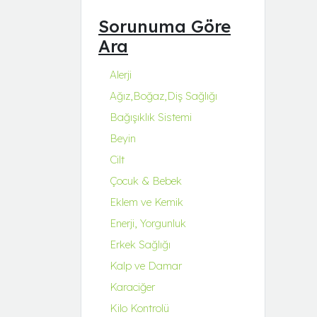
Q Natura Series
Sorunuma Göre
Q-Collagen
Ara
Q-Fit
Q-MENA
Alerji
Q-UZU
Ağız,Boğaz,Diş Sağlığı
ROBİN&ODİN
Bağışıklık Sistemi
Beyin
Cilt
Çocuk & Bebek
Eklem ve Kemik
Enerji, Yorgunluk
Erkek Sağlığı
Kalp ve Damar
Karaciğer
Kilo Kontrolü