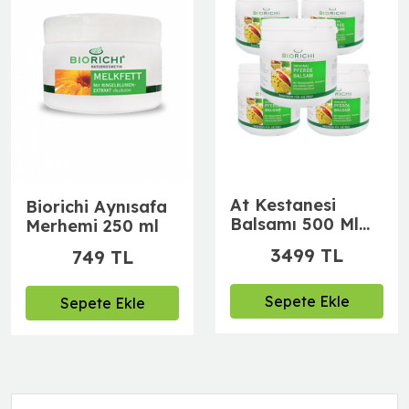
At Kestanesi
Biorichi Aynısafa
Balsamı 500 Ml
Merhemi 250 ml
5'li Set.
3499 TL
749 TL
Sepete Ekle
Sepete Ekle