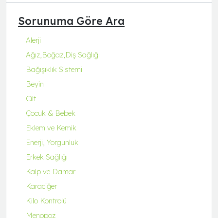
Q Natura Series
Sorunuma Göre Ara
Q-Collagen
Q-Fit
Alerji
Q-MENA
Ağız,Boğaz,Diş Sağlığı
Q-UZU
Bağışıklık Sistemi
ROBİN&ODİN
Beyin
Cilt
Çocuk & Bebek
Eklem ve Kemik
Enerji, Yorgunluk
Erkek Sağlığı
Kalp ve Damar
Karaciğer
Kilo Kontrolü
Menopoz