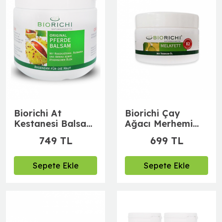
Biorichi At
Biorichi Çay
Kestanesi Balsam
Ağacı Merhemi
500 gr
250 ml
749 TL
699 TL
Sepete Ekle
Sepete Ekle