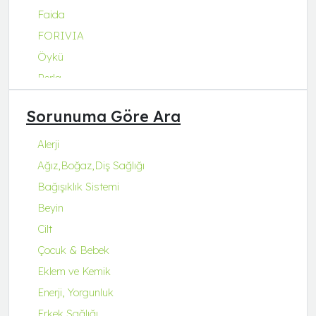
Faida
FORIVIA
Öykü
Perla
Q Natura Series
Sorunuma Göre Ara
Q-Collagen
Q-Fit
Alerji
Q-MENA
Ağız,Boğaz,Diş Sağlığı
Q-UZU
Bağışıklık Sistemi
ROBİN&ODİN
Beyin
Cilt
Çocuk & Bebek
Eklem ve Kemik
Enerji, Yorgunluk
Erkek Sağlığı