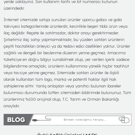
yerde saklayınız. Son kullanım tarihi ve lot numarası kutunun
üzerindedir.
İnternet sitemizde satışa sunulan ürünler sporcu gıdası ve gıda
takviyesi kategorilerinde ürünlerdir, kesinlikle beşeri tıbbi ürün veya
ilaç değildir. Reçete ile satılmazlar, doktor onayı gerektirmezler.
Şirketimiz ilaç satışı yapmamaktadır, bu yüzden satılan ürünlerin
çeşitli hastalıkları önleyici ya da tedavi edici özellikleri yoktur. Ürünler
sağlıklı ve dengeli bir beslenme düzenin yerine geçmez. Amacımız
tüketiciye en doğru bilgiyi sunabilmek olup, yer verilen içerik sadece
bilgilendirme amaçlıdır, ürünlerin kullanımına yönelik hiçbir taahhüt
veya tavsiye yerine geçmez. Sitemizde satılan ürünler ile ilişkili
olarak kullanılan tüm logo, marka ve patentli haklar ilgili hak
sahiplerine aittir. Yanlış anlaşılan veya yanıltıcı bulunan ibareler
bulunması durumunda lütfen sitemizden bildirimde bulununuz. Tüm
ürünlerimiz %100 orisjinal olup, T.C. Tarım ve Orman Bakanlığı
onaylıdır.