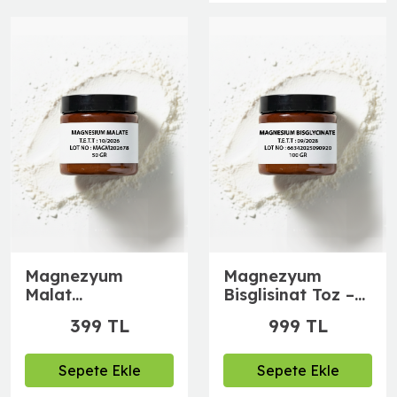
Magnezyum
Magnezyum
Malat
Bisglisinat Toz –
(magnesium
100 g | Yüksek
399 TL
999 TL
malate)
Emilimli
Magnezyum
Kaynağı | Ham
Sepete Ekle
Sepete Ekle
Toz Mineral