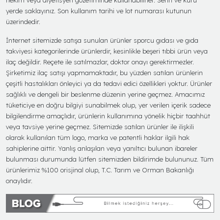
yerde saklayınız. Son kullanım tarihi ve lot numarası kutunun
üzerindedir.
İnternet sitemizde satışa sunulan ürünler sporcu gıdası ve gıda
takviyesi kategorilerinde ürünlerdir, kesinlikle beşeri tıbbi ürün veya
ilaç değildir. Reçete ile satılmazlar, doktor onayı gerektirmezler.
Şirketimiz ilaç satışı yapmamaktadır, bu yüzden satılan ürünlerin
çeşitli hastalıkları önleyici ya da tedavi edici özellikleri yoktur. Ürünler
sağlıklı ve dengeli bir beslenme düzenin yerine geçmez. Amacımız
tüketiciye en doğru bilgiyi sunabilmek olup, yer verilen içerik sadece
bilgilendirme amaçlıdır, ürünlerin kullanımına yönelik hiçbir taahhüt
veya tavsiye yerine geçmez. Sitemizde satılan ürünler ile ilişkili
olarak kullanılan tüm logo, marka ve patentli haklar ilgili hak
sahiplerine aittir. Yanlış anlaşılan veya yanıltıcı bulunan ibareler
bulunması durumunda lütfen sitemizden bildirimde bulununuz. Tüm
ürünlerimiz %100 orisjinal olup, T.C. Tarım ve Orman Bakanlığı
onaylıdır.