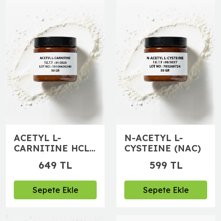
ACETYL L-
N-ACETYL L-
CARNITINE HCL
CYSTEINE (NAC)
(ASETİL L-
649 TL
599 TL
KARNİTİN HCL)
Sepete Ekle
Sepete Ekle