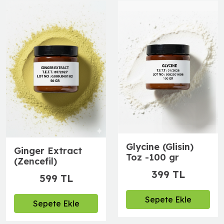
Glycine (Glisin)
Ginger Extract
Toz -100 gr
(Zencefil)
399 TL
599 TL
Sepete Ekle
Sepete Ekle