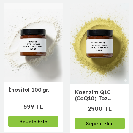
İnositol 100 gr.
Koenzim Q10
(CoQ10) Toz
Hammadde %99
599 TL
2900 TL
Sepete Ekle
Sepete Ekle