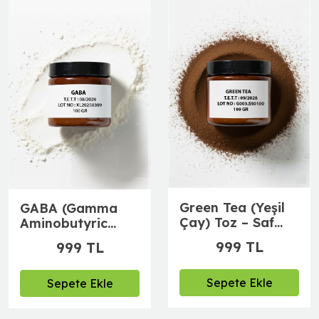
Green Tea (Yeşil
GABA (Gamma
Çay) Toz – Saf
Aminobutyric
Bitkisel
Acid) Toz – Saf
999 TL
999 TL
Hammadde | 100
Hammadde 100
gr
gr
Sepete Ekle
Sepete Ekle