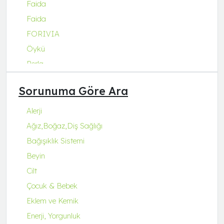
Faida
Faida
FORIVIA
Öykü
Perla
Q Natura Series
Sorunuma Göre Ara
Q-Collagen
Q-Fit
Alerji
Q-MENA
Ağız,Boğaz,Diş Sağlığı
Q-UZU
Bağışıklık Sistemi
ROBİN&ODİN
Beyin
Cilt
Çocuk & Bebek
Eklem ve Kemik
Enerji, Yorgunluk