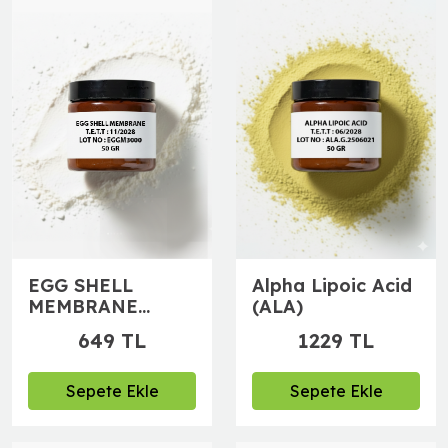
EGG SHELL
Alpha Lipoic Acid
MEMBRANE
(ALA)
(Yumurta
649 TL
1229 TL
Kabuğu)
Sepete Ekle
Sepete Ekle