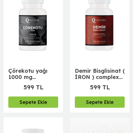
Çörekotu yağı
Demir Bisglisinat (
1000 mg
İRON ) complex
(Sortexli, Soğuk
60 Bitkisel Kapsül
599 TL
599 TL
Sıkım) 60 Softgel
(Dong Quai,
Ahududu,Vit
C,E,B12,B6, folik
Sepete Ekle
Sepete Ekle
asit,selenyum)