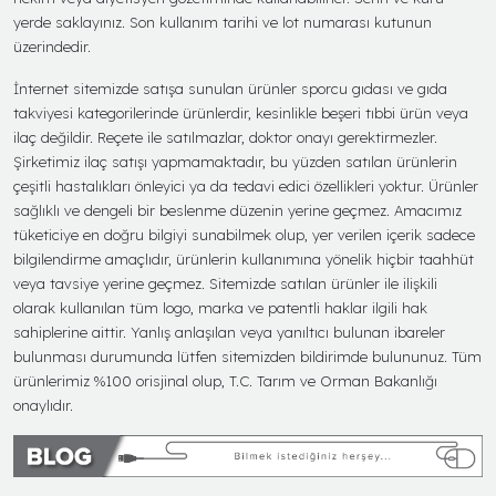
yerde saklayınız. Son kullanım tarihi ve lot numarası kutunun
üzerindedir.
İnternet sitemizde satışa sunulan ürünler sporcu gıdası ve gıda
takviyesi kategorilerinde ürünlerdir, kesinlikle beşeri tıbbi ürün veya
ilaç değildir. Reçete ile satılmazlar, doktor onayı gerektirmezler.
Şirketimiz ilaç satışı yapmamaktadır, bu yüzden satılan ürünlerin
çeşitli hastalıkları önleyici ya da tedavi edici özellikleri yoktur. Ürünler
sağlıklı ve dengeli bir beslenme düzenin yerine geçmez. Amacımız
tüketiciye en doğru bilgiyi sunabilmek olup, yer verilen içerik sadece
bilgilendirme amaçlıdır, ürünlerin kullanımına yönelik hiçbir taahhüt
veya tavsiye yerine geçmez. Sitemizde satılan ürünler ile ilişkili
olarak kullanılan tüm logo, marka ve patentli haklar ilgili hak
sahiplerine aittir. Yanlış anlaşılan veya yanıltıcı bulunan ibareler
bulunması durumunda lütfen sitemizden bildirimde bulununuz. Tüm
ürünlerimiz %100 orisjinal olup, T.C. Tarım ve Orman Bakanlığı
onaylıdır.