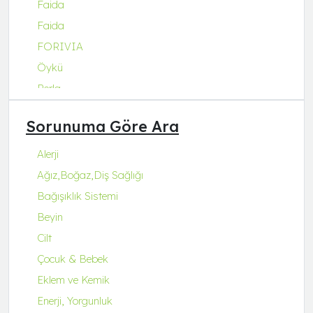
Faida
Faida
FORIVIA
Öykü
Perla
Q Natura Series
Sorunuma Göre Ara
Q-Collagen
Q-Fit
Alerji
Q-MENA
Ağız,Boğaz,Diş Sağlığı
Q-UZU
Bağışıklık Sistemi
ROBİN&ODİN
Beyin
Cilt
Çocuk & Bebek
Eklem ve Kemik
Enerji, Yorgunluk