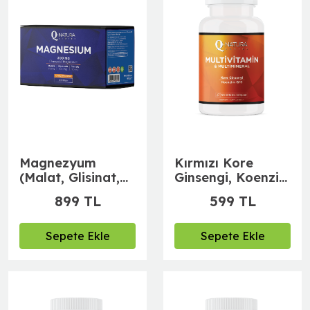
Magnezyum
Kırmızı Kore
(Malat, Glisinat,
Ginsengi, Koenzim
Taurat) Portakal
Q10, Multivitamin
899 TL
599 TL
Aromalı 30 Saşe
ve Multimineral
30 Bitkisel Kapsül
Sepete Ekle
Sepete Ekle