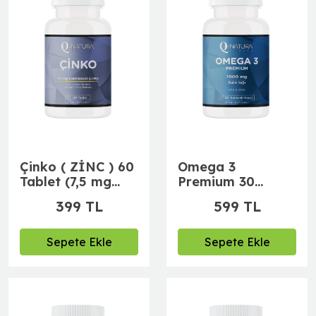
Çinko ( ZİNC ) 60
Omega 3
Tablet (7,5 mg
Premium 30
Çinko Pikolinat
Softgell Kapsül
399 TL
599 TL
7,5 mg Çinko L-
(Balık Yağı 1000
Metionin)
mg, EPA 396 mg,
264 mg)
Sepete Ekle
Sepete Ekle