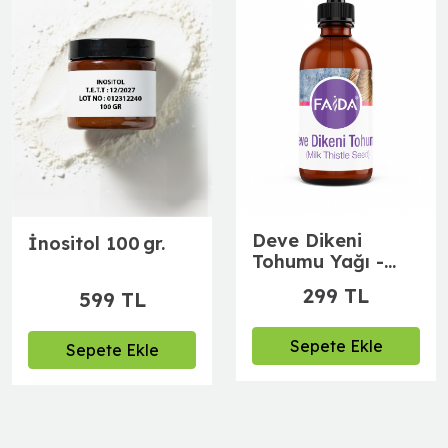
Deve Dikeni
İnositol 100 gr.
Tohumu Yağı -
Milk Thistle Seed
299 TL
599 TL
(50 ml)
Sepete Ekle
Sepete Ekle