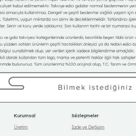
suliyet kabul edilmemektir. Takviye edici gıdalar normal beslenmenin yer
mesi amacıyla kullanılmaz. Dengeli ve çeşitli beslenme sağlıklı yaşam için
üketimi, uygun miktarda sıvı alımı ile desteklenmelidir. Tatlandırıcı içere
er. Serin ve kuru yerde saklayınız. Son kullanım tarihi ve lot numarası k
ve gıda takviyesi kategorilerinde ürünlerdir, kesinlikle beşeri tıbbi ürün v
yüzden satılan ürünlerin çeşitli hastalıkları önleyici ya da tedavi edici öz
lgiyi sunabilmek olup, yer verilen içerik sadece bilgilendirme amaçlıdır,
kili olarak kullanılan tüm logo, marka ve patentli haklar ilgili hak sahipler
imde bulununuz. Tüm ürünlerimiz %100 orisjinal olup, T.C. Tarım ve Orma
Kurumsal
Sözleşmeler
Üretim
İade ve Değişim