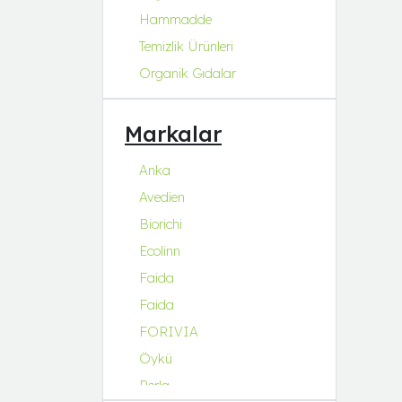
Hammadde
Temizlik Ürünleri
Organik Gıdalar
Markalar
Anka
Avedien
Biorichi
Ecolinn
Faida
Faida
FORIVIA
Öykü
Perla