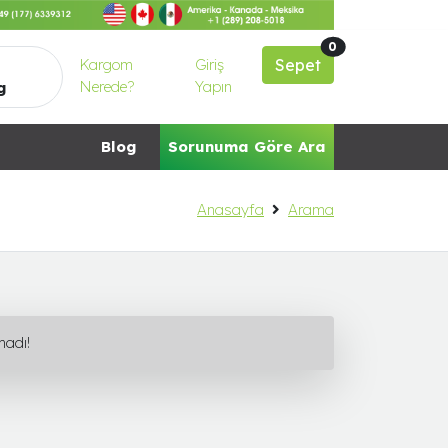
0
Kargom
Giriş
Sepet
Nerede?
Yapın
g
Blog
Sorunuma Göre Ara
Anasayfa
Arama
madı!