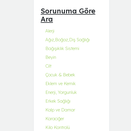
Q Natura Series
Sorunuma Göre
Q-Collagen
Ara
Q-Fit
Q-MENA
Alerji
Q-UZU
Ağız,Boğaz,Diş Sağlığı
ROBİN&ODİN
Bağışıklık Sistemi
Beyin
Cilt
Çocuk & Bebek
Eklem ve Kemik
Enerji, Yorgunluk
Erkek Sağlığı
Kalp ve Damar
Karaciğer
Kilo Kontrolü