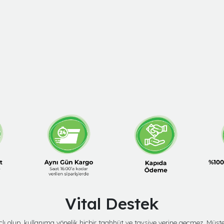
Vital Destek
amaçlı olup, kullanıma yönelik hiçbir taahhüt ve tavsiye yerine geçmez. Mü