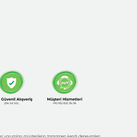
şteri yorumları müşterilerin tamamen kendi deneyimleri