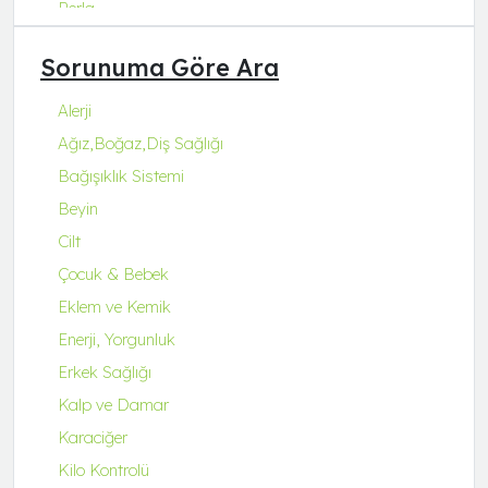
Perla
Q Natura Series
Sorunuma Göre Ara
Q-Collagen
Q-Fit
Alerji
Q-MENA
Ağız,Boğaz,Diş Sağlığı
Q-UZU
Bağışıklık Sistemi
ROBİN&ODİN
Beyin
Cilt
Çocuk & Bebek
Eklem ve Kemik
Enerji, Yorgunluk
Erkek Sağlığı
Kalp ve Damar
Karaciğer
Kilo Kontrolü