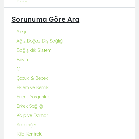
Perla
Q Natura Series
Sorunuma Göre Ara
Q-Collagen
Q-Fit
Alerji
Q-MENA
Ağız,Boğaz,Diş Sağlığı
Q-UZU
Bağışıklık Sistemi
ROBİN&ODİN
Beyin
Cilt
Çocuk & Bebek
Eklem ve Kemik
Enerji, Yorgunluk
Erkek Sağlığı
Kalp ve Damar
Karaciğer
Kilo Kontrolü