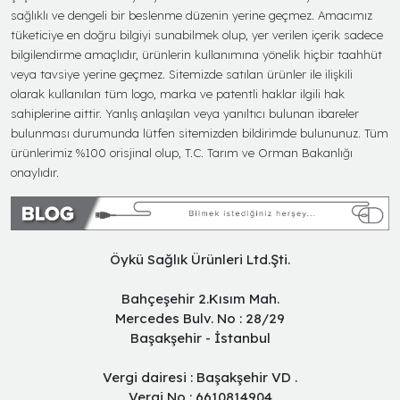
sağlıklı ve dengeli bir beslenme düzenin yerine geçmez. Amacımız
tüketiciye en doğru bilgiyi sunabilmek olup, yer verilen içerik sadece
bilgilendirme amaçlıdır, ürünlerin kullanımına yönelik hiçbir taahhüt
veya tavsiye yerine geçmez. Sitemizde satılan ürünler ile ilişkili
olarak kullanılan tüm logo, marka ve patentli haklar ilgili hak
sahiplerine aittir. Yanlış anlaşılan veya yanıltıcı bulunan ibareler
bulunması durumunda lütfen sitemizden bildirimde bulununuz. Tüm
ürünlerimiz %100 orisjinal olup, T.C. Tarım ve Orman Bakanlığı
onaylıdır.
Öykü Sağlık Ürünleri Ltd.Şti.
Bahçeşehir 2.Kısım Mah.
Mercedes Bulv. No : 28/29
Başakşehir - İstanbul
Vergi dairesi : Başakşehir VD .
Vergi No : 6610814904