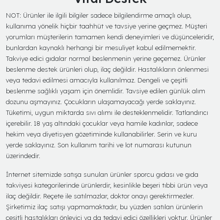
NOT: Ürünler ile ilgili bilgiler sadece bilgilendirme amaçlı olup,
kullanıma yönelik hiçbir taahhüt ve tavsiye yerine geçmez. Müşteri
yorumları müşterilerin tamamen kendi deneyimleri ve düşünceleridir,
bunlardan kaynaklı herhangi bir mesuliyet kabul edilmemektir.
Takviye edici gıdalar normal beslenmenin yerine geçemez. Ürünler
beslenme destek ürünleri olup, ilaç değildir. Hastalıkların önlenmesi
veya tedavi edilmesi amacıyla kullanılmaz. Dengeli ve çeşitli
beslenme sağlıklı yaşam için önemlidir. Tavsiye edilen günlük alım
dozunu aşmayınız. Çocukların ulaşamayacağı yerde saklayınız.
Tüketimi, uygun miktarda sıvı alımı ile desteklenmelidir. Tatlandırıcı
içerebilir. 18 yaş altındaki çocuklar veya hamile kadınlar, sadece
hekim veya diyetisyen gözetiminde kullanabilirler. Serin ve kuru
yerde saklayınız. Son kullanım tarihi ve lot numarası kutunun
üzerindedir.
İnternet sitemizde satışa sunulan ürünler sporcu gıdası ve gıda
takviyesi kategorilerinde ürünlerdir, kesinlikle beşeri tıbbi ürün veya
ilaç değildir. Reçete ile satılmazlar, doktor onayı gerektirmezler.
Şirketimiz ilaç satışı yapmamaktadır, bu yüzden satılan ürünlerin
çeşitli hastalıkları önleyici ya da tedavi edici özellikleri yoktur. Ürünler