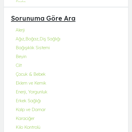
Perla
Q Natura Series
Sorunuma Göre Ara
Q-Collagen
Q-Fit
Alerji
Q-MENA
Ağız,Boğaz,Diş Sağlığı
Q-UZU
Bağışıklık Sistemi
ROBİN&ODİN
Beyin
Cilt
Çocuk & Bebek
Eklem ve Kemik
Enerji, Yorgunluk
Erkek Sağlığı
Kalp ve Damar
Karaciğer
Kilo Kontrolü