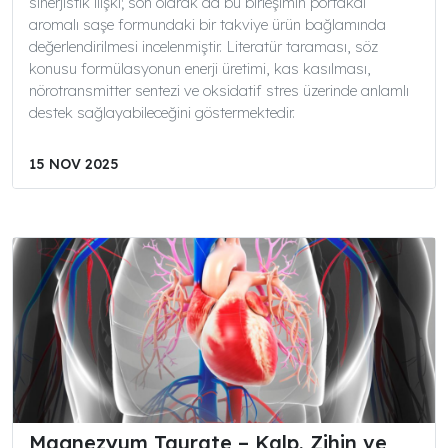
sinerjistik ilişki; son olarak da bu birleşimin portakal
aromalı saşe formundaki bir takviye ürün bağlamında
değerlendirilmesi incelenmiştir. Literatür taraması, söz
konusu formülasyonun enerji üretimi, kas kasılması,
nörotransmitter sentezi ve oksidatif stres üzerinde anlamlı
destek sağlayabileceğini göstermektedir.
15 NOV 2025
Magnezyum Taurate – Kalp, Zihin ve