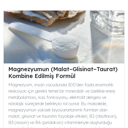
Magnezyumun (Malat–Glisinat–Taurat)
Kombine Edilmiş Formül
Magnezyum, insan vücudunda 300’den fazla enzimatik
reaksiyon için gerekli temel bir mineraldir ve özellikle enerji
metabolizması, kas fonksiyonu, elektrolit dengesi ve
nörolojik süreçlerde belirleyici rol oynar. Bu makalede,
magnezyumun yüksek biyoyararlanımlı formları olan
malat, glisinat ve tauratın fizyolojik etkileri; B2 (riboflavin),
B3 (niasin) ve B6 (piridoksin) vitaminleriyle oluşturduğu