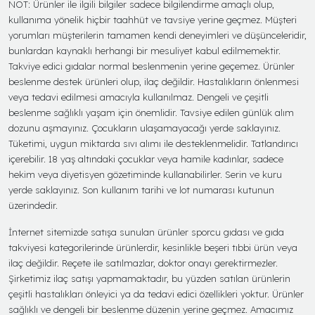
NOT: Ürünler ile ilgili bilgiler sadece bilgilendirme amaçlı olup,
kullanıma yönelik hiçbir taahhüt ve tavsiye yerine geçmez. Müşteri
yorumları müşterilerin tamamen kendi deneyimleri ve düşünceleridir,
bunlardan kaynaklı herhangi bir mesuliyet kabul edilmemektir.
Takviye edici gıdalar normal beslenmenin yerine geçemez. Ürünler
beslenme destek ürünleri olup, ilaç değildir. Hastalıkların önlenmesi
veya tedavi edilmesi amacıyla kullanılmaz. Dengeli ve çeşitli
beslenme sağlıklı yaşam için önemlidir. Tavsiye edilen günlük alım
dozunu aşmayınız. Çocukların ulaşamayacağı yerde saklayınız.
Tüketimi, uygun miktarda sıvı alımı ile desteklenmelidir. Tatlandırıcı
içerebilir. 18 yaş altındaki çocuklar veya hamile kadınlar, sadece
hekim veya diyetisyen gözetiminde kullanabilirler. Serin ve kuru
yerde saklayınız. Son kullanım tarihi ve lot numarası kutunun
üzerindedir.
İnternet sitemizde satışa sunulan ürünler sporcu gıdası ve gıda
takviyesi kategorilerinde ürünlerdir, kesinlikle beşeri tıbbi ürün veya
ilaç değildir. Reçete ile satılmazlar, doktor onayı gerektirmezler.
Şirketimiz ilaç satışı yapmamaktadır, bu yüzden satılan ürünlerin
çeşitli hastalıkları önleyici ya da tedavi edici özellikleri yoktur. Ürünler
sağlıklı ve dengeli bir beslenme düzenin yerine geçmez. Amacımız