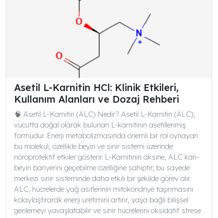
Asetil L-Karnitin HCl: Klinik Etkileri,
Kullanım Alanları ve Dozaj Rehberi
🧠 Asetil L-Karnitin (ALC) Nedir? Asetil L-Karnitin (ALC),
vücutta doğal olarak bulunan L-karnitinin asetillenmiş
formudur. Enerji metabolizmasında önemli bir rol oynayan
bu molekül, özellikle beyin ve sinir sistemi üzerinde
nöroprotektif etkiler gösterir. L-Karnitinin aksine, ALC kan-
beyin bariyerini geçebilme özelliğine sahiptir; bu sayede
merkezi sinir sisteminde daha etkili bir şekilde görev alır.
ALC, hücrelerde yağ asitlerinin mitokondriye taşınmasını
kolaylaştırarak enerji üretimini artırır, yaşa bağlı bilişsel
gerilemeyi yavaşlatabilir ve sinir hücrelerini oksidatif strese