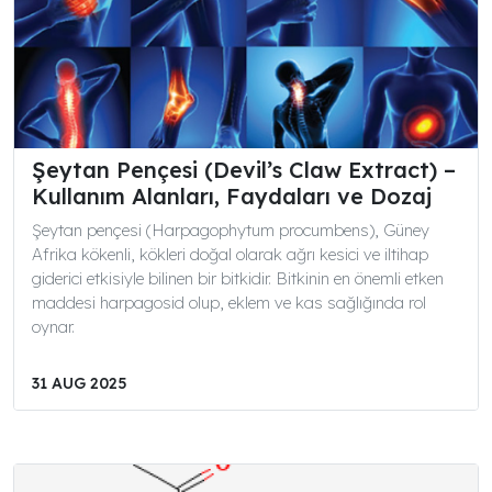
Şeytan Pençesi (Devil’s Claw Extract) –
Kullanım Alanları, Faydaları ve Dozaj
Şeytan pençesi (Harpagophytum procumbens), Güney
Afrika kökenli, kökleri doğal olarak ağrı kesici ve iltihap
giderici etkisiyle bilinen bir bitkidir. Bitkinin en önemli etken
maddesi harpagosid olup, eklem ve kas sağlığında rol
oynar.
31 AUG 2025