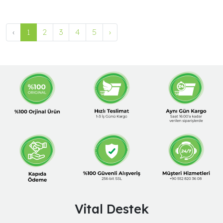
‹
1
2
3
4
5
›
Vital Destek