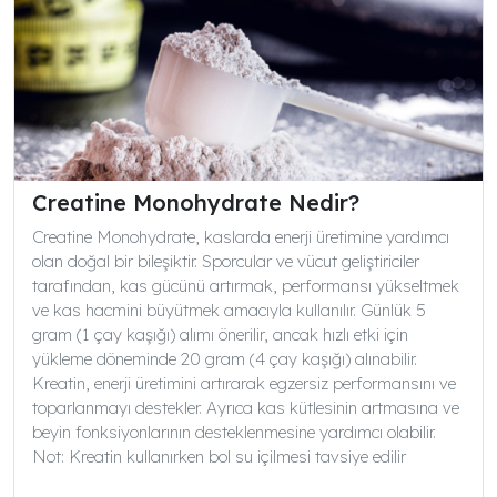
Creatine Monohydrate Nedir?
Creatine Monohydrate, kaslarda enerji üretimine yardımcı
olan doğal bir bileşiktir. Sporcular ve vücut geliştiriciler
tarafından, kas gücünü artırmak, performansı yükseltmek
ve kas hacmini büyütmek amacıyla kullanılır. Günlük 5
gram (1 çay kaşığı) alımı önerilir, ancak hızlı etki için
yükleme döneminde 20 gram (4 çay kaşığı) alınabilir.
Kreatin, enerji üretimini artırarak egzersiz performansını ve
toparlanmayı destekler. Ayrıca kas kütlesinin artmasına ve
beyin fonksiyonlarının desteklenmesine yardımcı olabilir.
Not: Kreatin kullanırken bol su içilmesi tavsiye edilir