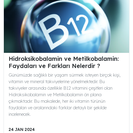
Hidroksikobalamin ve Metilkobalamin:
Faydaları ve Farkları Nelerdir ?
Günümüzde sağlıklı bir yaşam sürmek isteyen birçok kişi,
vitamin ve mineral takviyelerine yönelmektedir. Bu
takviyeler arasında özellikle B12 vitamini çeşitleri olan
Hidroksikobalamin ve Metilkobalamin ön plana
çıkmaktadır. Bu makalede, her iki vitamin türünün
faydaları ve aralarındaki farklar detaylı bir şekilde
incelenecek.
24 JAN 2024