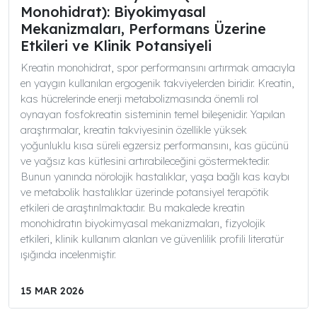
Monohidrat): Biyokimyasal
Mekanizmaları, Performans Üzerine
Etkileri ve Klinik Potansiyeli
Kreatin monohidrat, spor performansını artırmak amacıyla
en yaygın kullanılan ergogenik takviyelerden biridir. Kreatin,
kas hücrelerinde enerji metabolizmasında önemli rol
oynayan fosfokreatin sisteminin temel bileşenidir. Yapılan
araştırmalar, kreatin takviyesinin özellikle yüksek
yoğunluklu kısa süreli egzersiz performansını, kas gücünü
ve yağsız kas kütlesini artırabileceğini göstermektedir.
Bunun yanında nörolojik hastalıklar, yaşa bağlı kas kaybı
ve metabolik hastalıklar üzerinde potansiyel terapötik
etkileri de araştırılmaktadır. Bu makalede kreatin
monohidratın biyokimyasal mekanizmaları, fizyolojik
etkileri, klinik kullanım alanları ve güvenlilik profili literatür
ışığında incelenmiştir.
15 MAR 2026